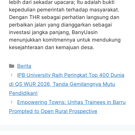
lebih dari sekadar upacara; Itu adalah bukti
kepedulian pemerintah terhadap masyarakat.
Dengan THR sebagai perhatian langsung dan
perbaikan jalan yang dianggarkan sebagai
investasi jangka panjang, BanyUasin
menunjukkan komitmennya untuk mendukung
kesejahteraan dan kemajuan desa.
Kategori
Berita
IPB University Raih Peringkat Top 400 Dunia
di QS WUR 2026, Tanda Gemilangnya Mutu
Pendidikan!
Empowering Towns: Unhas Trainees in Barru
Prompted to Open Rural Prospective